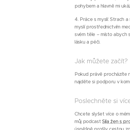
pohybem a hlavně mi ukáza
4. Práce s myslí: Strach a
myslí prostřednictvím med
svém těle – místo abych se
lásku a péči.
Jak můžete začít?
Pokud právě procházíte ně
najděte si podporu v kom
Poslechněte si ví
Chcete slyšet více o mém
můj podcast
Síla žen s p
úspěšně prošly cestou zo