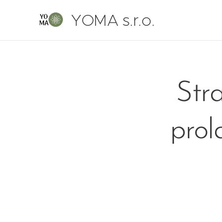
YOMA s.r.o.
Stra
prol