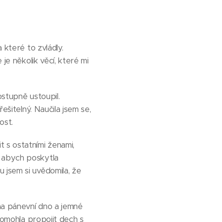
 které to zvládly.
je několik věcí, které mi
ostupně ustoupil.
ešitelný. Naučila jsem se,
ost.
 s ostatními ženami,
" abych poskytla
 jsem si uvědomila, že
 na pánevní dno a jemné
 pomohla propojit dech s