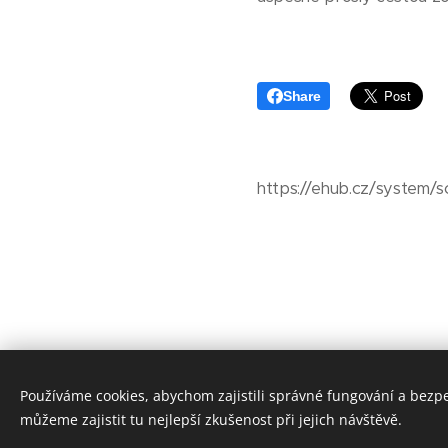
Share
https://ehub.cz/system/
Používáme cookies, abychom zajistili správné fungování a bezp
můžeme zajistit tu nejlepší zkušenost při jejich návštěvě.