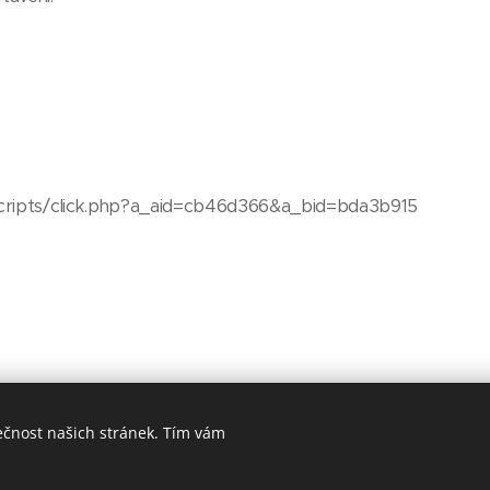
scripts/click.php?a_aid=cb46d366&a_bid=bda3b915
ečnost našich stránek. Tím vám