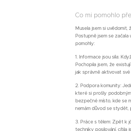
Co mi pomohlo pře
Musela jsem si uvědomit, ž
Postupně jsem se začala uč
pomohly:
1. Informace jsou síla: Kd
Pochopila jsem, že existuj
jak správně aktivovat své
2. Podpora komunity: Jedn
které si prošly podobným
bezpečné místo, kde se mů
nemám důvod se stydět, 
3. Práce s tělem: Zpět k 
techniky posilování, cítil