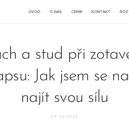
ÚVOD
O NÁS
CENÍK
KONTAKT
ROZ
ch a stud při zotav
apsu: Jak jsem se na
najít svou sílu
04.02.2025