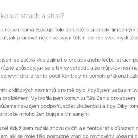
konat strach a stud?
e nejsem sama. Existuje tolik žen, které si prošly tím samým a
it, jak pracovat nejen se svým tělem, ale i se svou myslí. Zde 
yž jsem se začala více zajímat o prolaps a jeho léčbu, strach p
í různé způsoby, jak se s tím vypořádat, a že můj stav není neř
 pánevní dno, a tento pocit kontroly mi pomohl překonat úzk
ím z klíčových momentů pro mě bylo, když jsem začala mluvit
 problémem. Vytvořila jsem komunitu "Síla žen s prolapsem,
žeme navzájem podpořit, sdílet zkušenosti a tipy. Díky tomu
protože mnoho žen bojuje s tím samým.
józe! Když jsem začala znovu cvičit, ale tentokrát s důrazem
a jsem, jak se moje tělo postupně vrací do rovnováhy. Jóga mi