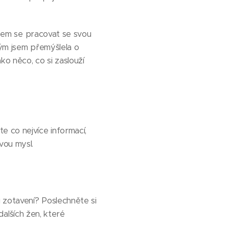
 jsem se pracovat se svou
kým jsem přemýšlela o
ko něco, co si zaslouží
e co nejvíce informací,
vou mysl.
 zotavení? Poslechněte si
dalších žen, které