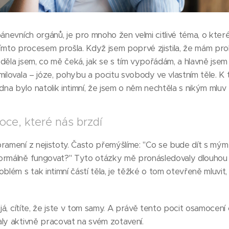
pánevních orgánů, je pro mnoho žen velmi citlivé téma, o kter
i tímto procesem prošla. Když jsem poprvé zjistila, že mám pr
děla jsem, co mě čeká, jak se s tím vypořádám, a hlavně jsem 
ilovala – józe, pohybu a pocitu svobody ve vlastním těle. K t
a bylo natolik intimní, že jsem o něm nechtěla s nikým mluv
oce, které nás brzdí
pramení z nejistoty. Často přemýšlíme: "Co se bude dít s mý
normálně fungovat?" Tyto otázky mě pronásledovaly dlouhou
blém s tak intimní částí těla, je těžké o tom otevřeně mluvit,
 já, cítíte, že jste v tom samy. A právě tento pocit osamocen
ly aktivně pracovat na svém zotavení.