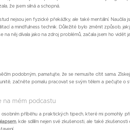
la, že jsem silná a schopná.
 stud nejsou jen fyzické překážky, ale také mentální. Naučila
itací a mindfulness technik. Důležité bylo změnit způsob, ja
 na něj dívala jako na zdroj problémů, začala jsem ho vidět ja
čím podobným, pamatujte, že se nemusíte cítit sama. Získejt
unitě, začněte pomalu pracovat se svým tělem a pečujte o s
ce na mém podcastu
 osobním příběhu a praktických tipech, které mi pomohly při
rolapsem
, kde sdílím nejen své zkušenosti, ale také zkušenosti 
tavení.