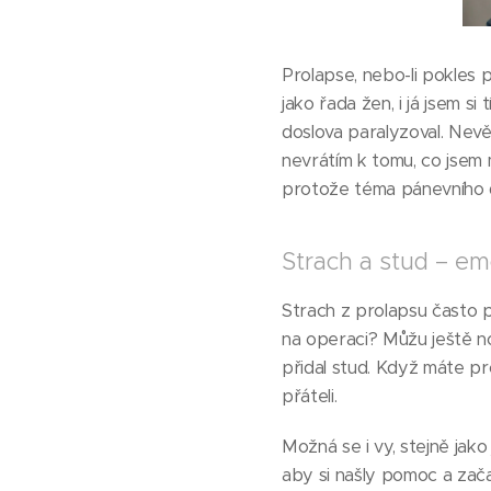
Prolapse, nebo-li pokles 
jako řada žen, i já jsem s
doslova paralyzoval. Nevě
nevrátím k tomu, co jsem m
protože téma pánevního dn
Strach a stud – em
Strach z prolapsu často 
na operaci? Můžu ještě 
přidal stud. Když máte pro
přáteli.
Možná se i vy, stejně jako
aby si našly pomoc a zača