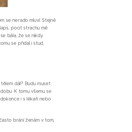
ém se nerado mluví. Stejně
olaps, pocit strachu mě
se bála, že se nikdy
omu se přidal i stud,
m tělem dál? Budu muset
 dobu. K tomu všemu se
 dokonce i s lékaři nebo
í často brání ženám v tom,