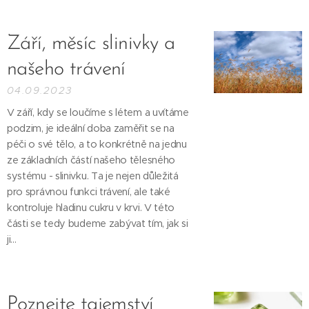
Září, měsíc slinivky a
našeho trávení
04.09.2023
V září, kdy se loučíme s létem a uvítáme
podzim, je ideální doba zaměřit se na
péči o své tělo, a to konkrétně na jednu
ze základních částí našeho tělesného
systému - slinivku. Ta je nejen důležitá
pro správnou funkci trávení, ale také
kontroluje hladinu cukru v krvi. V této
části se tedy budeme zabývat tím, jak si
ji...
Poznejte tajemství