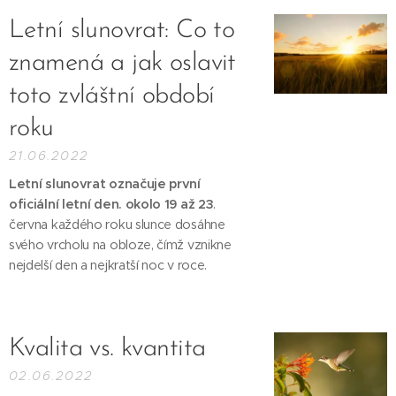
Letní slunovrat: Co to
znamená a jak oslavit
toto zvláštní období
roku
21.06.2022
Letní slunovrat označuje první
oficiální letní den. okolo 19 až 23
.
června každého roku slunce dosáhne
svého vrcholu na obloze, čímž vznikne
nejdelší den a nejkratší noc v roce.
Kvalita vs. kvantita
02.06.2022