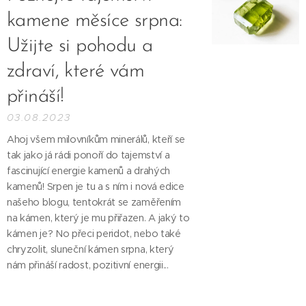
kamene měsíce srpna:
Užijte si pohodu a
zdraví, které vám
přináší!
03.08.2023
Ahoj všem milovníkům minerálů, kteří se
tak jako já rádi ponoří do tajemství a
fascinující energie kamenů a drahých
kamenů! Srpen je tu a s ním i nová edice
našeho blogu, tentokrát se zaměřením
na kámen, který je mu přiřazen. A jaký to
kámen je? No přeci peridot, nebo také
chryzolit, sluneční kámen srpna, který
nám přináší radost, pozitivní energii...