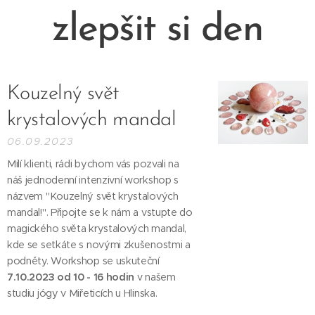
zlepšit si den
Kouzelný svět
krystalových mandal
06.09.2023
Milí klienti, rádi bychom vás pozvali na
náš jednodenní intenzivní workshop s
názvem "Kouzelný svět krystalových
mandal!". Připojte se k nám a vstupte do
magického světa krystalových mandal,
kde se setkáte s novými zkušenostmi a
podněty. Workshop se uskuteční
7.10.2023 od 10 - 16 hodin
v našem
studiu jógy v Miřeticích u Hlinska.