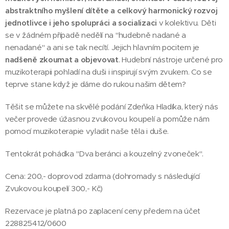
abstraktního myšlení dítěte a celkový harmonický rozvoj
jednotlivce i jeho spolupráci a socializaci
v kolektivu. Děti
se v žádném případě nedělí na "hudebně nadané a
nenadané" a ani se tak necítí. Jejich hlavním pocitem je
nadšeně zkoumat a objevovat
. Hudební nástroje určené pro
muzikoterapii pohladí na duši i inspirují svým zvukem. Co se
teprve stane když je dáme do rukou našim dětem?
Těšit se můžete na skvělé podání Zdeňka Hladíka, který nás
večer provede úžasnou zvukovou koupelí a pomůže nám
pomocí muzikoterapie vyladit naše těla i duše.
Tentokrát pohádka "Dva beránci a kouzelný zvoneček".
Cena: 200,- doprovod zdarma (dohromady s následující
Zvukovou koupelí 300,- Kč)
Rezervace je platná po zaplacení ceny předem na účet
228825412/0600