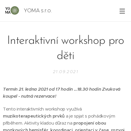
YOMA s.r.o.
Interaktivní workshop pro
děti
21.09.2021
Termín 21. ledna 2021 od 17 hodin ...18.30 hodin Zvuková
koupel - nutná rezervace!
Tento interaktivních workshop využívá
muzikoterapeutických prvků
a je spjat s pohádkovým
příběhem. Aktivity kladou důraz na
propojení obou
mozkových hemisfér, koordinaci, orientaci v čase, rozvoj