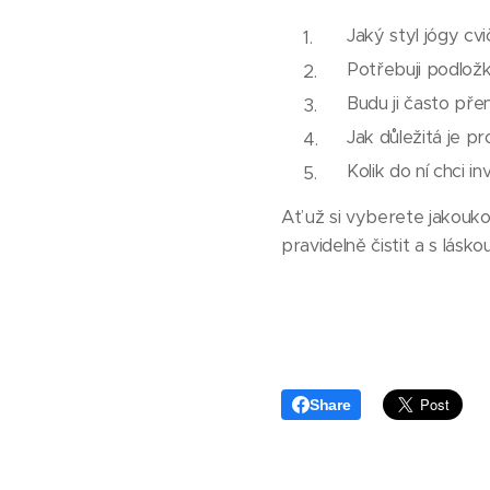
Jaký styl jógy cvi
Potřebuji podložk
Budu ji často pře
Jak důležitá je p
Kolik do ní chci i
Ať už si vyberete jakouko
pravidelně čistit a s lásko
Share