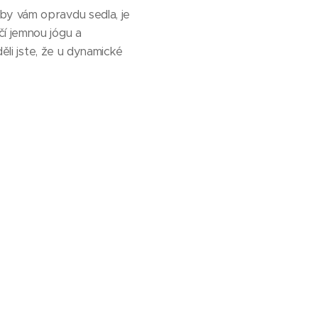
by vám opravdu sedla, je
čí jemnou jógu a
děli jste, že u dynamické