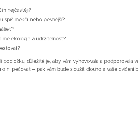
čím nejčastěji?
u spíš měkčí, nebo pevnější?
nášet?
ro mě ekologie a udržitelnost?
nvestovat?
li podložku, důležité je, aby vám vyhovovala a podporovala v
u o ni pečovat – pak vám bude sloužit dlouho a vaše cvičení bud