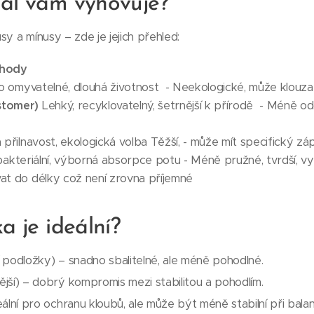
iál vám vyhovuje?
y a mínusy – zde je jejich přehled:
hody
o omyvatelné, dlouhá životnost - Neekologické, může klouz
stomer)
Lehký, recyklovatelný, šetrnější k přírodě - Méně od
řilnavost, ekologická volba Těžší, - může mít specifický záp
ibakteriální, výborná absorpce potu - Méně pružné, tvrdší, vy
at do délky což není zrovna příjemné
ka je ideální?
 podložky) – snadno sbalitelné, ale méně pohodlné.
jší) – dobrý kompromis mezi stabilitou a pohodlím.
ální pro ochranu kloubů, ale může být méně stabilní při balan