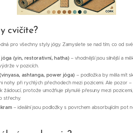
gy cvičíte?
dná pro všechny styly jógy. Zamyslete se nad tím, co od sv
jóga (yin, restorativní, hatha)
– vhodnější jsou silnější a mě
výdrže v pozicích.
(vinyasa, ashtanga, power jóga)
– podložka by měla mít sk
ni nohy při rychlých přechodech mezi pozicemi. Ale pozor –
k žádoucí, protože umožňuje plynulé přesuny mezi pozicemi,
o střechy.
ikram
– ideální jsou podložky s povrchem absorbujícím pot