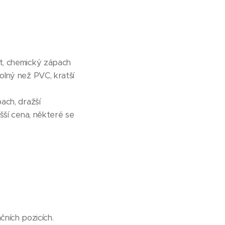
at, chemický zápach
olný než PVC, kratší
ach, dražší
šší cena, některé se
čních pozicích.