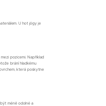
eriálem. U hot jógy je
 mezi pozicemi. Například
otože brání hladkému
povrchem, která poskytne
u být méně odolné a