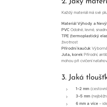
2. Jaký mater
Každý materiál má své plus
Materiál
Výhody
a
Nevý
PVC
Odolné, levné, snadn
TPE (termoplastický ela
životnost
Přírodní kaučuk
Výborná p
Juta, korek
Přírodní, ant
mohou při cvičení natahov
3. Jaká tloušť
1–2 mm
(cestovní
3–5 mm
(nejběžně
6 mm a více
– ide