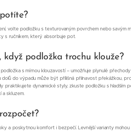
 potíte?
ní, volte podložku s texturovaným povrchem nebo savým mat
y s ručníkem, který absorbuje pot.
ší, když podložka trochu klouže?
 podložka s mírnou klouzavostí – umožňuje plynulé přechody
u dolů do výpadu může být přílišná přilnavost překážkou, pr
 praktikujete dynamické styly, zkuste podložku s hladším 
í a skluzem.
 rozpočet?
 roky a poskytnou komfort i bezpečí. Levnější varianty moho