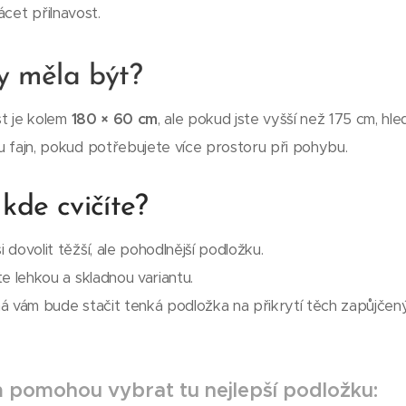
ácet přilnavost.
y měla být?
st je kolem
180 × 60 cm
, ale pokud jste vyšší než 175 cm, hle
ou fajn, pokud potřebujete více prostoru při pohybu.
 kde cvičíte?
 dovolit těžší, ale pohodlnější podložku.
e lehkou a skladnou variantu.
 vám bude stačit tenká podložka na přikrytí těch zapůjčen
m pomohou vybrat tu nejlepší podložku: