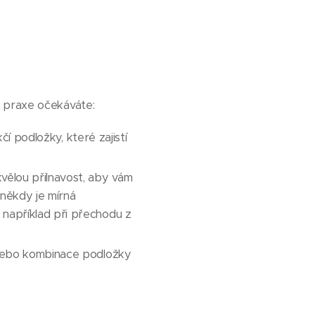
é praxe očekáváte:
kčí podložky, které zajistí
vělou přilnavost, aby vám
 někdy je mírná
 například při přechodu z
 nebo kombinace podložky