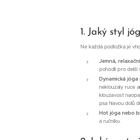
1. Jaký styl jó
Ne každá podložka je vho
Jemná, relaxační 
pohodlí pro delší 
Dynamická jóga 
neklouzaly ruce a
klouzavost naopa
psa hlavou dolů d
Hot jóga nebo b
a ručníku.