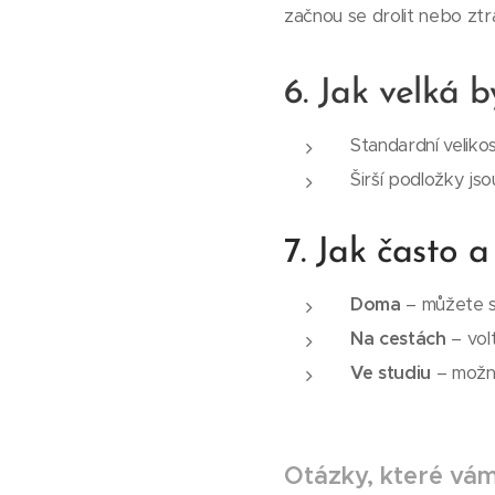
začnou se drolit nebo ztr
6.
Jak velká b
Standardní veliko
Širší podložky js
7. Jak často a
Doma
– můžete si
Na cestách
– volt
Ve studiu
– možná
Otázky, které vá